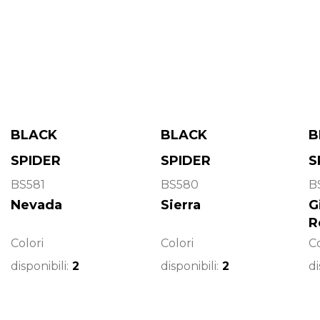
BLACK
BLACK
B
SPIDER
SPIDER
S
BS581
BS580
B
Nevada
Sierra
G
R
Colori
Colori
Co
disponibili:
2
disponibili:
2
di