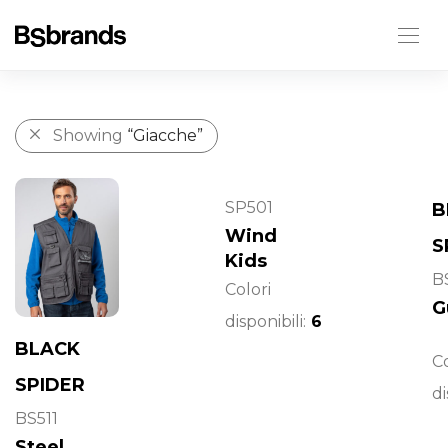
Showing
“Giacche”
SP501
B
Wind
S
Kids
B
Colori
G
disponibili:
6
BLACK
Co
SPIDER
di
BS511
Steel