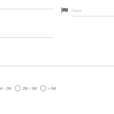
Paese
M – 2M
2M – 5M
> 5M