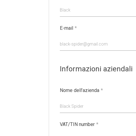
Black
E-mail
*
black-spider@gmail.com
Informazioni aziendali
Nome dell’azienda
*
Black Spider
VAT/TIN number
*