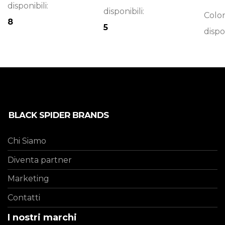
disponibili:
disponibili:
Color
8
5
dispon
Chi Siamo
Diventa partner
Marketing
Contatti
I nostri marchi